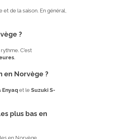
 et de la saison. En général,
rvège ?
 rythme. C'est
jeures
.
on en Norvège ?
 Enyaq
et le
Suzuki S-
les plus bas en
bles en Norvège.