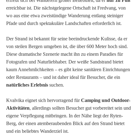
erfreut sich bei Wanderern großer Beliebtheit, da er
nur zu Fuß
erreichbar ist. Die nächstgelegene Ortschaft ist Fredvang, von
wo aus eine etwa zweistündige Wanderung entlang steiniger
Pfade und durch spektakuläre Landschaften erforderlich ist.
Der Strand ist bekannt für seine beeindruckende Kulisse, da er
von steilen Bergen umgeben ist, die über 600 Meter hoch sind.
Diese dramatische Szenerie macht ihn zu einem Paradies für
Fotografen und Naturliebhaber. Der weiße Sandstrand bietet
kaum Annehmlichkeiten – es gibt keine sanitären Einrichtungen
oder Restaurants – und ist daher ideal für Besucher, die ein
natürliches Erlebnis
suchen.
Kvalvika eignet sich hervorragend für
Camping und Outdoor-
Aktivitäten
, allerdings sollten Besucher gut vorbereitet sein und
eigene Verpflegung mitbringen. In der Nähe liegt der Ryten-
Berg, der einen atemberaubenden Blick auf den Strand bietet
und ein beliebtes Wanderziel ist.